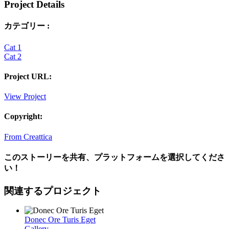
Project Details
カテゴリー :
Cat 1
Cat 2
Project URL:
View Project
Copyright:
From Creattica
このストーリーを共有、プラットフォームを選択してくださ
い！
Facebook
Twitter
Reddit
LinkedIn
WhatsApp
Tumblr
Pinterest
Vk
電
関連するプロジェクト
子
メ
Donec Ore Turis Eget
ー
Gallery