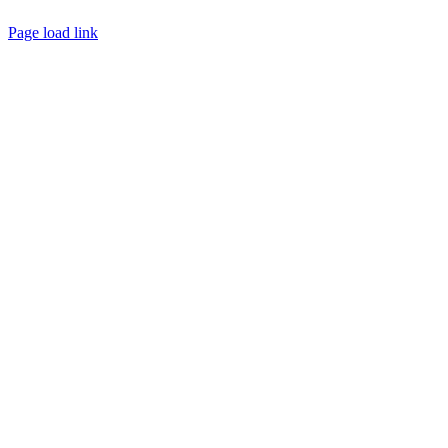
Page load link
Go
to
Top