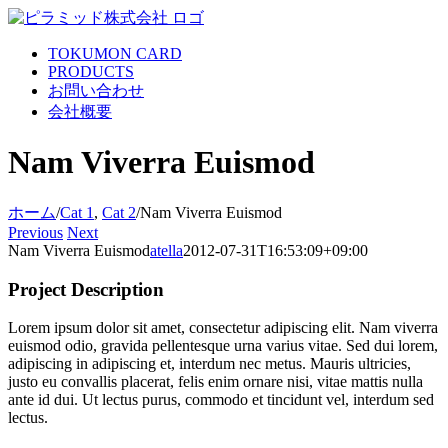
Skip
to
content
TOKUMON CARD
PRODUCTS
お問い合わせ
会社概要
Nam Viverra Euismod
ホーム
/
Cat 1
,
Cat 2
/
Nam Viverra Euismod
Previous
Next
Nam Viverra Euismod
atella
2012-07-31T16:53:09+09:00
Project Description
Lorem ipsum dolor sit amet, consectetur adipiscing elit. Nam viverra
euismod odio, gravida pellentesque urna varius vitae. Sed dui lorem,
adipiscing in adipiscing et, interdum nec metus. Mauris ultricies,
justo eu convallis placerat, felis enim ornare nisi, vitae mattis nulla
ante id dui. Ut lectus purus, commodo et tincidunt vel, interdum sed
lectus.