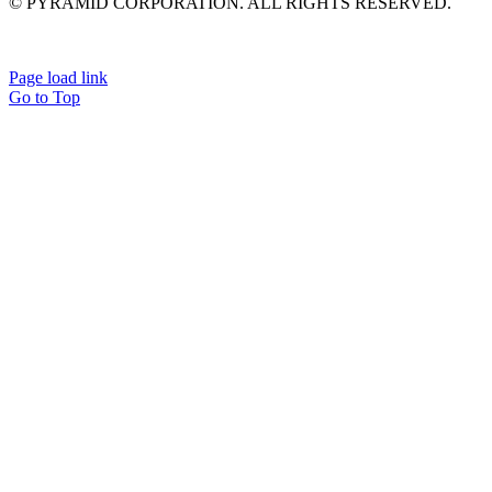
© PYRAMID CORPORATION. ALL RIGHTS RESERVED.
Page load link
Go to Top